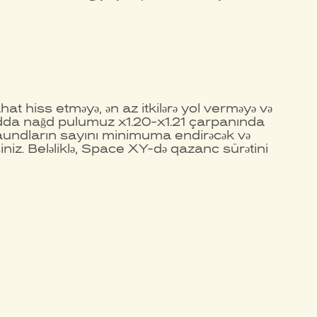
iss etməyə, ən az itkilərə yol verməyə və
aundda nağd pulumuz x1.20-x1.21 çarpanında
ş raundların sayını minimuma endirəcək və
iniz. Beləliklə, Space XY-də qazanc sürətini