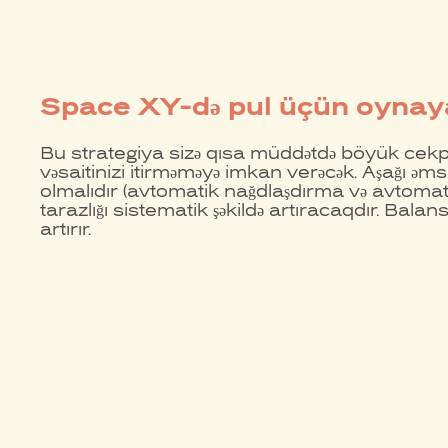
Space XY-də pul üçün oynayar
Bu strategiya sizə qısa müddətdə böyük cekp
vəsaitinizi itirməməyə imkan verəcək. Aşağı ə
olmalıdır (avtomatik nağdlaşdırma və avtomatik
tarazlığı sistematik şəkildə artıracaqdır. Bal
artırır.