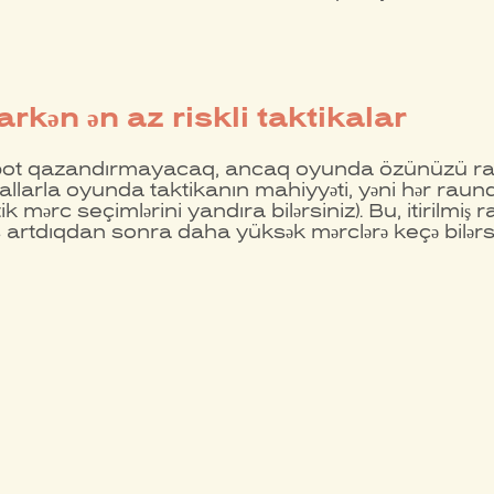
kən ən az riskli taktikalar
ot qazandırmayacaq, ancaq oyunda özünüzü rahat h
msallarla oyunda taktikanın mahiyyəti, yəni hər r
 mərc seçimlərini yandıra bilərsiniz). Bu, itirilmi
ans artdıqdan sonra daha yüksək mərclərə keçə bilərs