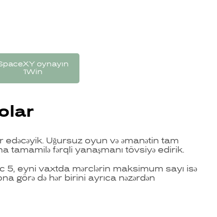
SpaceXY oynayın
1Win
olar
svir edəcəyik. Uğursuz oyun və əmanətin tam
 tamamilə fərqli yanaşmanı tövsiyə edirik.
ərc 5, eyni vaxtda mərclərin maksimum sayı isə
na görə də hər birini ayrıca nəzərdən