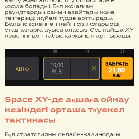
кашу және автобәс тігу опцияларын
қосуға болады). Бұл жоғалған
раундтардың санын азайтады және
теңгерімді жүйелі түрде арттырады.
Баланс өскеннен кейін сіз жоғарырақ
ставкаларға ауыса аласыз. Осылайша XY
кеңістігіндегі табыс қарқынын арттырады.
Space XY-де ақшаға ойнау
кезіндегі орташа тәуекел
тактикасы
Бұл стратегияны онлайн-казинодағы