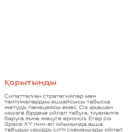
Қорытынды
Сипатталған стратегиялар мен
тактикалардың ешқайсысы табысқа
жетудің панацеясы емес. Сіз әрқашан
өзіңізге бірдеңе ойлап табуға, тәуекелге
баруға және жеңуге еркінсіз. Егер сіз
Space XY пин-ап ойынында ақша
табудың өзіңіздің сәтті схемаңызды ойлап