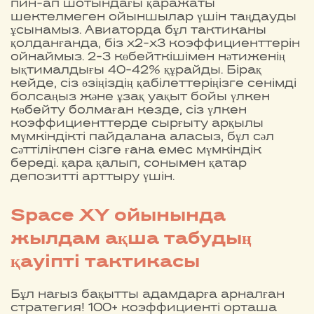
пин-ап шотындағы қаражаты
шектелмеген ойыншылар үшін таңдауды
ұсынамыз. Авиаторда бұл тактиканы
қолданғанда, біз x2-x3 коэффициенттерін
ойнаймыз. 2-3 көбейткішімен нәтиженің
ықтималдығы 40-42% құрайды. Бірақ
кейде, сіз өзіңіздің қабілеттеріңізге сенімді
болсаңыз және ұзақ уақыт бойы үлкен
көбейту болмаған кезде, сіз үлкен
коэффициенттерде сырғыту арқылы
мүмкіндікті пайдалана аласыз, бұл сәл
сәттілікпен сізге ғана емес мүмкіндік
береді. қара қалып, сонымен қатар
депозитті арттыру үшін.
Space XY ойынында
жылдам ақша табудың
қауіпті тактикасы
Бұл нағыз бақытты адамдарға арналған
стратегия! 100+ коэффициенті орташа