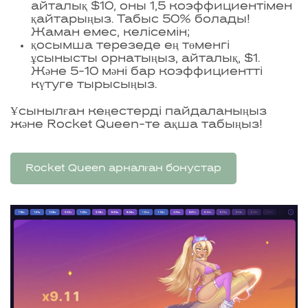
айталық $10, оны 1,5 коэффициентімен
қайтарыңыз. Табыс 50% болады!
Жаман емес, келісемін;
қосымша терезеде ең төменгі
ұсынысты орнатыңыз, айталық, $1.
Және 5-10 мәні бар коэффициентті
күтуге тырысыңыз.
Ұсынылған кеңестерді пайдаланыңыз
және Rocket Queen-те ақша табыңыз!
Rocket Queen арналған бонустар