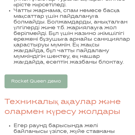
өрісте көрсетіледі.
Чатты жарнама, спам немесе басқа
мақсаттар үшін пайдалануға
болмайды. Болжамдарды, анықталған
үлгілерді және т.б. жариялауға жол
берілмейді. Бұл үшін казино әкімшілігі
ережені бұзушыға арнайы санкциялар
қарастыруы мүмкін. Ең жақсы
жағдайда, бұл чатты пайдалану
мүмкіндігін шектеу, ең нашар
жағдайда, есептік жазбаны блоктау.
Rocket Queen демо
Техникалық ақаулар және
олармен күресу жолдары
Егер раунд барысында желі
байланысы үзілсе, жүйе ставканы