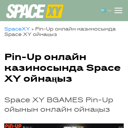
SpaceXY
»
Pin-Up онлайн казиносында
Space XY ойнаңыз
Pin-Up онлайн
казиносында Space
XY ойнаңыз
Space XY BGAMES Pin-Up
ойынын онлайн ойнаңыз