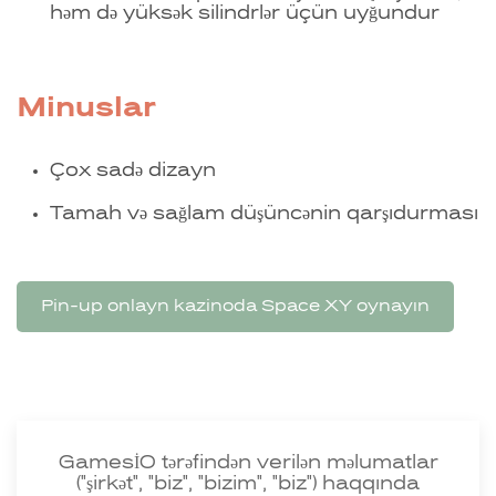
həm də yüksək silindrlər üçün uyğundur
Minuslar
Çox sadə dizayn
Tamah və sağlam düşüncənin qarşıdurması
Pin-up onlayn kazinoda Space XY oynayın
GamesİO tərəfindən verilən məlumatlar
("şirkət", "biz", "bizim", "biz") haqqında