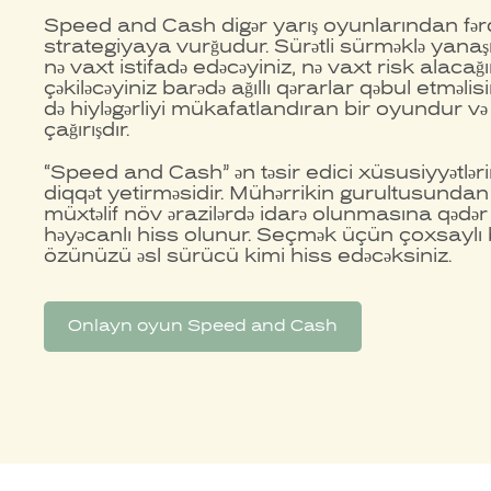
Speed and Cash digər yarış oyunlarından fərq
strategiyaya vurğudur. Sürətli sürməklə yanaşı,
nə vaxt istifadə edəcəyiniz, nə vaxt risk alacağı
çəkiləcəyiniz barədə ağıllı qərarlar qəbul etməlis
də hiyləgərliyi mükafatlandıran bir oyundur və 
çağırışdır.
“Speed and Cash” ən təsir edici xüsusiyyətləri
diqqət yetirməsidir. Mühərrikin gurultusunda
müxtəlif növ ərazilərdə idarə olunmasına qədər
həyəcanlı hiss olunur. Seçmək üçün çoxsaylı b
özünüzü əsl sürücü kimi hiss edəcəksiniz.
Onlayn oyun Speed and Cash