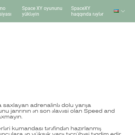
mo
Space XY oyununu
SpaceXY
siyası
yükləyin
haqqında rəylər
da saxlayan adrenalinlə dolu yarışa
unu janrının ən son əlavəsi olan Speed and
axmayın.
rləri kumandası tərəfindən hazırlanmış
ulara ən yüksək yarış təcrübəsi təqdim edir.