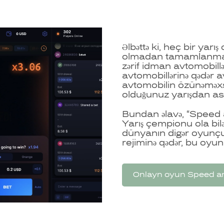
Əlbəttə ki, heç bir yar
olmadan tamamlanmaz.
zərif idman avtomobil
avtomobillərinə qədər av
avtomobilin özünəməxsus
olduğunuz yarışdan asılı
Bundan əlavə, “Speed an
Yarış çempionu ola bil
dünyanın digər oyunçul
rejiminə qədər, bu oy
Onlayn oyun Speed a