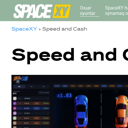
Oxşar
SpaceXY h
oyunlar
oynamaq o
SpaceXY
»
Speed and Cash
Speed and 