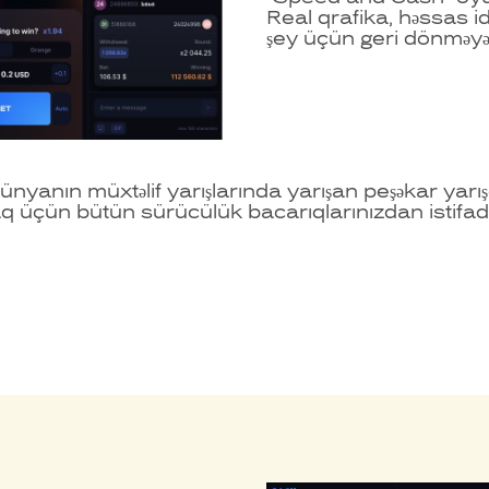
Real qrafika, həssas id
şey üçün geri dönməyə
nyanın müxtəlif yarışlarında yarışan peşəkar yarışç
q üçün bütün sürücülük bacarıqlarınızdan istifadə