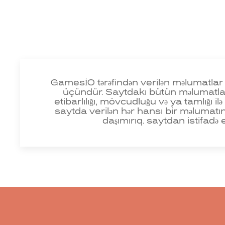
GamesİO tərəfindən verilən məlumatlar ("
üçündür. Saytdakı bütün məlumatlar vic
etibarlılığı, mövcudluğu və ya tamlığı i
saytda verilən hər hansı bir məlumatın 
daşımırıq. saytdan istifadə 