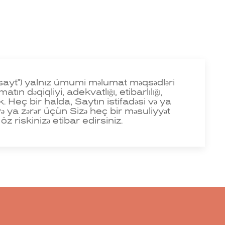
 ("sayt") yalnız ümumi məlumat məqsədləri
n dəqiqliyi, adekvatlığı, etibarlılığı,
k. Heç bir halda, Saytın istifadəsi və ya
və ya zərər üçün Sizə heç bir məsuliyyət
z riskinizə etibar edirsiniz.