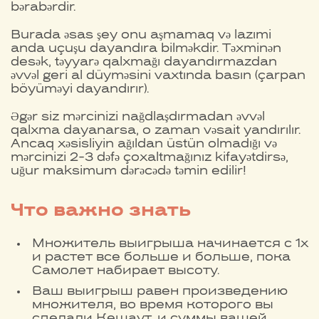
bərabərdir.
Burada əsas şey onu aşmamaq və lazımi
anda uçuşu dayandıra bilməkdir. Təxminən
desək, təyyarə qalxmağı dayandırmazdan
əvvəl geri al düyməsini vaxtında basın (çarpan
böyüməyi dayandırır).
Əgər siz mərcinizi nağdlaşdırmadan əvvəl
qalxma dayanarsa, o zaman vəsait yandırılır.
Ancaq xəsisliyin ağıldan üstün olmadığı və
mərcinizi 2-3 dəfə çoxaltmağınız kifayətdirsə,
uğur maksimum dərəcədə təmin edilir!
Что важно знать
Множитель выигрыша начинается с 1х
и растет все больше и больше, пока
Самолет набирает высоту.
Ваш выигрыш равен произведению
множителя, во время которого вы
сделали Кешаут, и суммы вашей