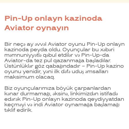
Pin-Up onlayn kazinoda
Aviator oynayın
Bir neçə ay əvvəl Aviator oyunu Pin-Up onlayn
kazinoda peyda oldu. Oyunçular bu xəbəri
məmnuniyyətlə qəbul etdilər və Pin-Up-da
Aviator-da tez pul qazanmağa başladılar.
Üstünlüklər göz qabağındadır – Pin-Up kazino
oyunu yenidir, yəni ilk dəfə uduş əmsalları
maksimum olacaq.
Biz oyunçularımıza böyük çarpanlardan
kənar durmamağı, əksinə, linkimizdən istifadə
edərək Pin-Up onlayn kazinoda qeydiyyatdan
keçməyi və indi Aviator oynamağa başlamağı
təklif edirik.