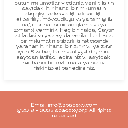
bütün məlumatlar vicdanla verilir, lakin
saytdakı hər hansı bir məlumatın
dəqiqliyi, adekvatlığı, etibarlılığı,
etibarlılığı, mövcudluğu və ya tamlığı ilə
bağlı hər hansı bir açıqlama və ya
zəmanət vermirik. Heç bir halda, Saytın
istifadəsi və ya saytda verilən hər hansı
bir məlumatın etibarlılığı nəticəsində
yaranan hər hansı bir zərər və ya zərər
üçün Sizə heç bir məsuliyyət daşımırıq.
saytdan istifadə edirsiniz və saytdakı
hər hansı bir məlumata yalnız öz
riskinizə etibar edirsiniz.
Email:
info@spacexy.com
©2019 - 2023 spacexy.org All rights
reserved