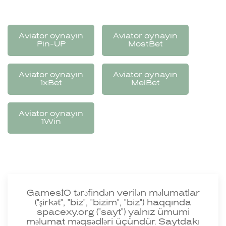
Aviator oynayın
Aviator oynayın
Pin-UP
MostBet
Aviator oynayın
Aviator oynayın
1xBet
MelBet
Aviator oynayın
1Win
GamesİO tərəfindən verilən məlumatlar
("şirkət", "biz", "bizim", "biz") haqqında
spacexy.org ("sayt") yalnız ümumi
məlumat məqsədləri üçündür. Saytdakı