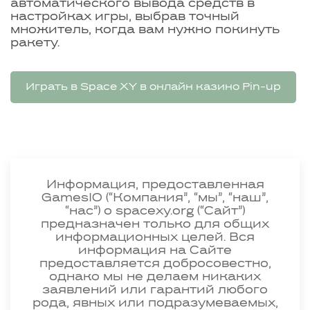
автоматического вывода средств в
настройках игры, выбрав точный
множитель, когда вам нужно покинуть
ракету.
Играть в Space XY в онлайн казино Pin-up
Информация, предоставленная
GamesIO (“Компания”, “мы”, “наш”,
“нас”) о spacexy.org (“Сайт”)
предназначен только для общих
информационных целей. Вся
информация на Сайте
предоставляется добросовестно,
однако мы не делаем никаких
заявлений или гарантий любого
рода, явных или подразумеваемых,