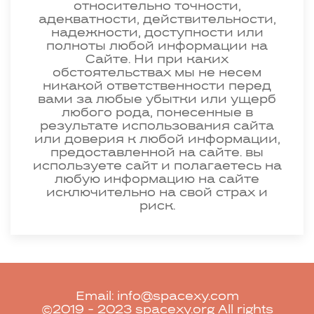
относительно точности,
адекватности, действительности,
надежности, доступности или
полноты любой информации на
Сайте. Ни при каких
обстоятельствах мы не несем
никакой ответственности перед
вами за любые убытки или ущерб
любого рода, понесенные в
результате использования сайта
или доверия к любой информации,
предоставленной на сайте. вы
используете сайт и полагаетесь на
любую информацию на сайте
исключительно на свой страх и
риск.
Email:
info@spacexy.com
©2019 - 2023 spacexy.org All rights