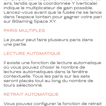
airs, tandis que la coordonnée Y (verticale)
indique le multiplicateur de gain possible.
Lancez-vous avant que la fusée ne se lance
dans l’espace lointain pour gagner votre pari
sur BGaming Space XY.
PARIS MULTIPLES
Le joueur peut faire plusieurs paris dans
une partie.
LECTURE AUTOMATIQUE
Il existe une fonction de lecture automatique
où vous pouvez choisir le nombre de
lectures automatiques dans la fenêtre
contextuelle. Tous les paris sur les sets
seront placés tout au long du nombre de
tours sélectionné.
RETRAIT AUTOMATIQUE
Vous pouvez configurer la fonction de retrait