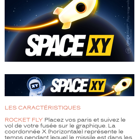
LES CARACTÉRISTIQUES
ROCKET FLY
Placez vos paris et suivez le
vol de votre fusée sur le graphique. La
coordonnée X (horizontale) représente le
temps pendant lequel le missile est dans les