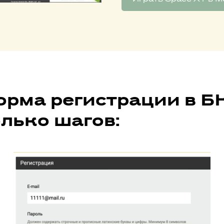
орма регистрации в БК
олько шагов: