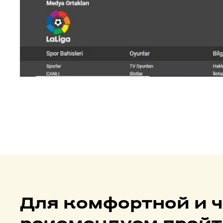
Для комфортной и ч