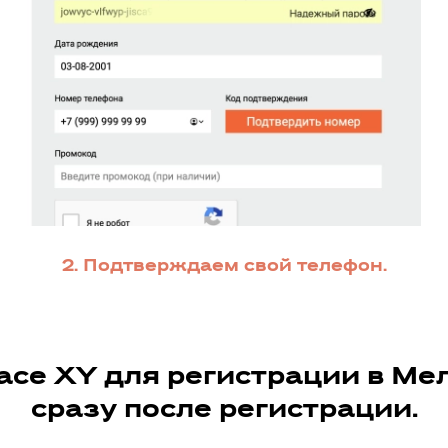
2. Подтверждаем свой телефон.
ce XY для регистрации в Ме
сразу после регистрации.