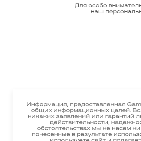
Для особо вниматель
наш персональн
Информация, предоставленная GamesIO
общих информационных целей. Вся
никаких заявлений или гарантий л
действительности, надежнос
обстоятельствах мы не несем ни
понесенные в результате использ
используете сайт и полагае