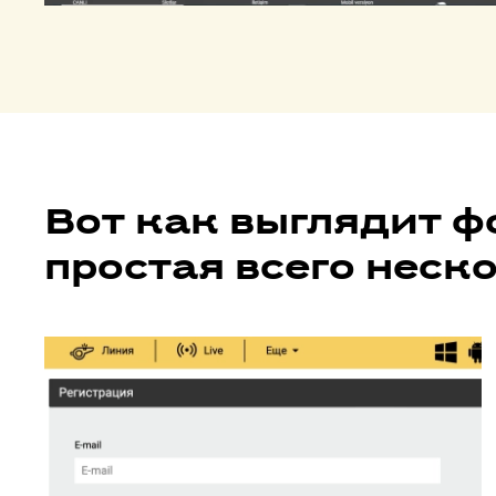
Вот как выглядит ф
простая всего неск