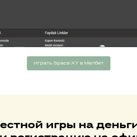
Играть Space XY в Мелбет
естной игры на деньги