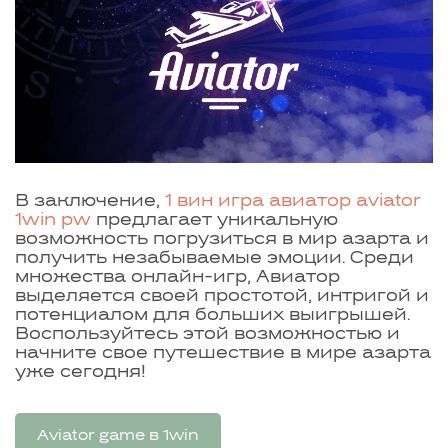
В заключение,
1 вин игра авиатор aviator
1win pw
предлагает уникальную
возможность погрузиться в мир азарта и
получить незабываемые эмоции. Среди
множества онлайн-игр, Авиатор
выделяется своей простотой, интригой и
потенциалом для больших выигрышей.
Воспользуйтесь этой возможностью и
начните свое путешествие в мире азарта
уже сегодня!
Aviator game в 1win