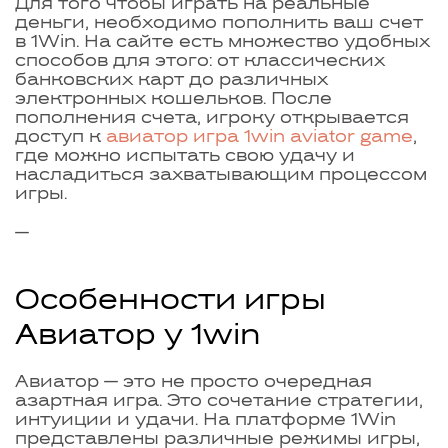
Для того чтобы играть на реальные
деньги, необходимо пополнить ваш счет
в 1Win. На сайте есть множество удобных
способов для этого: от классических
банковских карт до различных
электронных кошельков. После
пополнения счета, игроку открывается
доступ к
авиатор игра 1win aviator game
,
где можно испытать свою удачу и
насладиться захватывающим процессом
игры.
—
Особенности игры
Авиатор у 1win
Авиатор — это не просто очередная
азартная игра. Это сочетание стратегии,
интуиции и удачи. На платформе 1Win
представлены различные режимы игры,