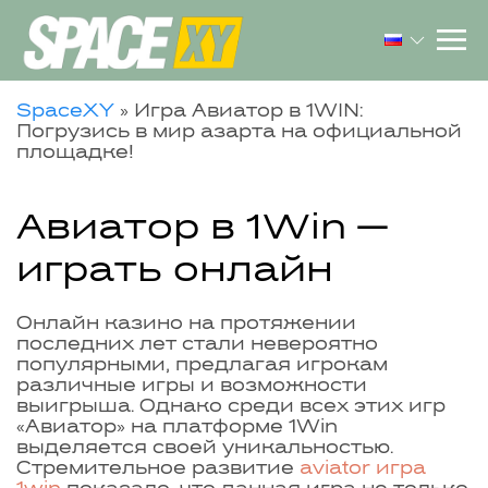
SpaceXY
»
Игра Авиатор в 1WIN:
Погрузись в мир азарта на официальной
площадке!
Авиатор в 1Win —
играть онлайн
Онлайн казино на протяжении
последних лет стали невероятно
популярными, предлагая игрокам
различные игры и возможности
выигрыша. Однако среди всех этих игр
«Авиатор» на платформе 1Win
выделяется своей уникальностью.
Стремительное развитие
aviator игра