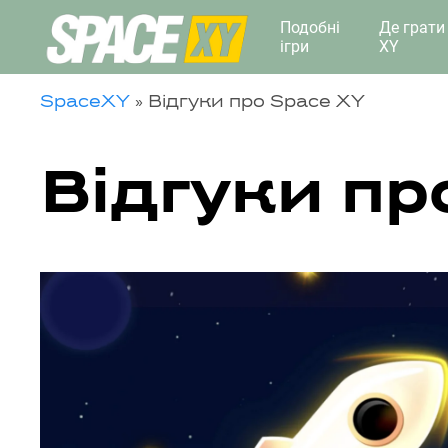
Подобні
Де грати
ігри
XY
SpaceXY
»
Відгуки про Space XY
Відгуки пр