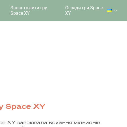
Завантажити гру
Огляди гри Space
Space XY
XY
ру Space XY
ce XY завоювала кохання мільйонів