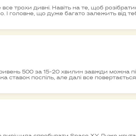
 все трохи дивні. Навіть на те, щоб розібрати
о. І головне, що дуже багато залежить від теб
Гривень 500 за 15-20 хвилин завжди можна підн
ка ставок поспіль, але далі все повертається