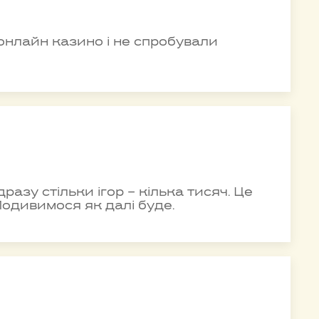
 онлайн казино і не спробували
разу стільки ігор – кілька тисяч. Це
Подивимося як далі буде.