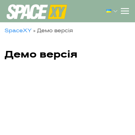
SpaceXY
»
Демо версія
Демо версія