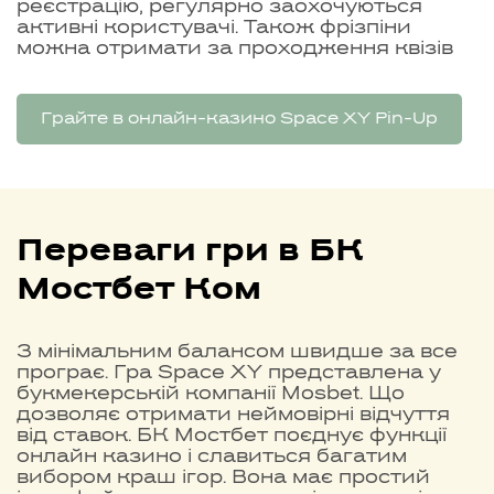
реєстрацію, регулярно заохочуються
активні користувачі. Також фрізпіни
можна отримати за проходження квізів
Грайте в онлайн-казино Space XY Pin-Up
Переваги гри в БК
Мостбет Ком
З мінімальним балансом швидше за все
програє. Гра Space XY представлена у
букмекерській компанії Mosbet. Що
дозволяє отримати неймовірні відчуття
від ставок. БК Мостбет поєднує функції
онлайн казино і славиться багатим
вибором краш ігор. Вона має простий