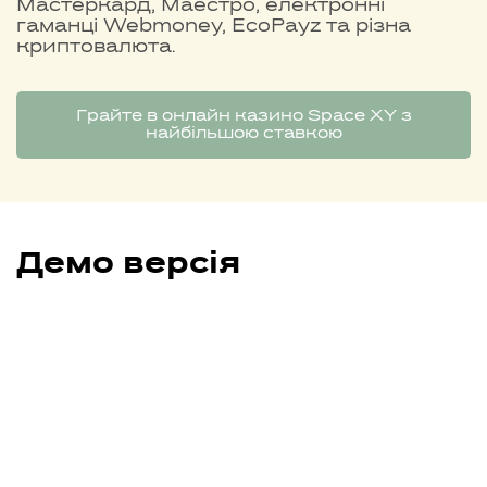
Мастеркард, Маестро, електронні
гаманці Webmoney, EcoPayz та різна
криптовалюта.
Грайте в онлайн казино Space XY з
найбільшою ставкою
Демо версія