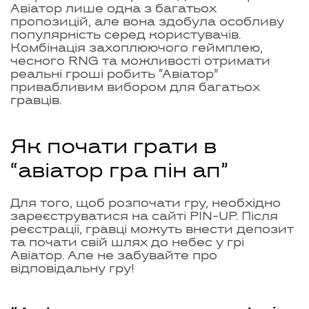
Авіатор лише одна з багатьох
пропозицій, але вона здобула особливу
популярність серед користувачів.
Комбінація захоплюючого геймплею,
чесного RNG та можливості отримати
реальні гроші робить “Авіатор”
привабливим вибором для багатьох
гравців.
Як почати грати в
“авіатор гра пін ап”
Для того, щоб розпочати гру, необхідно
зареєструватися на сайті PIN-UP. Після
реєстрації, гравці можуть внести депозит
та почати свій шлях до небес у грі
Авіатор. Але не забувайте про
відповідальну гру!