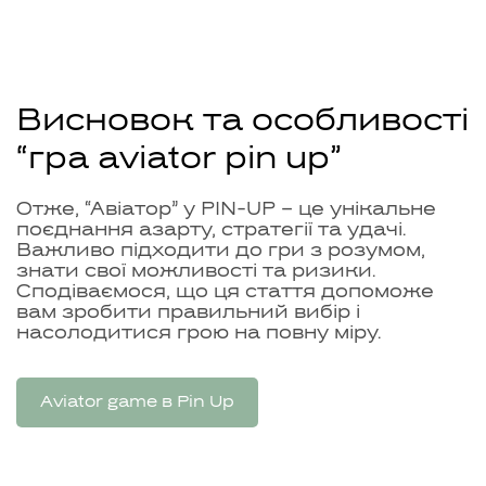
Висновок та особливості
“гра aviator pin up”
Отже, “Авіатор” у PIN-UP – це унікальне
поєднання азарту, стратегії та удачі.
Важливо підходити до гри з розумом,
знати свої можливості та ризики.
Сподіваємося, що ця стаття допоможе
вам зробити правильний вибір і
насолодитися грою на повну міру.
Aviator game в Pin Up