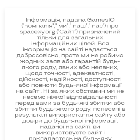
Інформація, надана GamesIO
("компанія"," ми"," наш"," нас") про
spacexy.org ("Сайт") призначений
тільки для загальних
інформаційних цілей. Вся
інформація на сайті надається
добросовісно, проте ми не робимо
жодних заяв або гарантій будь-
якого роду, явних або неявних,
щодо точності, адекватності,
дійсності, надійності, доступності
або повноти будь-якої інформації
на сайті. Ні за яких обставин ми не
несемо ніякої відповідальності
перед вами за будь-які збитки або
збитки будь-якого роду, понесені в
результаті використання сайту або
довіри до будь-якої інформації,
наданої на сайті. ви
використовуєте сайт і
покладаєтесь на будь-яку