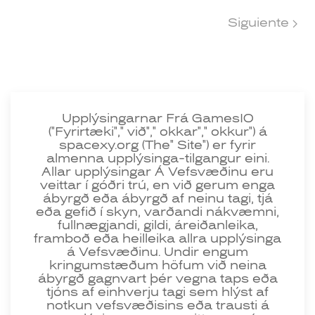
Siguiente
Upplýsingarnar Frá GamesIO
("Fyrirtæki"," við"," okkar"," okkur") á
spacexy.org (The" Site") er fyrir
almenna upplýsinga-tilgangur eini.
Allar upplýsingar Á Vefsvæðinu eru
veittar í góðri trú, en við gerum enga
ábyrgð eða ábyrgð af neinu tagi, tjá
eða gefið í skyn, varðandi nákvæmni,
fullnægjandi, gildi, áreiðanleika,
framboð eða heilleika allra upplýsinga
á Vefsvæðinu. Undir engum
kringumstæðum höfum við neina
ábyrgð gagnvart þér vegna taps eða
tjóns af einhverju tagi sem hlýst af
notkun vefsvæðisins eða trausti á