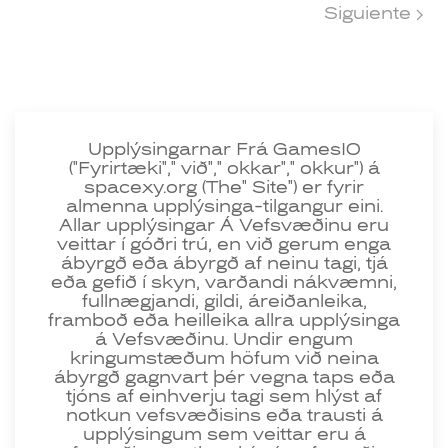
Siguiente
Upplýsingarnar Frá GamesIO
("Fyrirtæki"," við"," okkar"," okkur") á
spacexy.org (The" Site") er fyrir
almenna upplýsinga-tilgangur eini.
Allar upplýsingar Á Vefsvæðinu eru
veittar í góðri trú, en við gerum enga
ábyrgð eða ábyrgð af neinu tagi, tjá
eða gefið í skyn, varðandi nákvæmni,
fullnægjandi, gildi, áreiðanleika,
framboð eða heilleika allra upplýsinga
á Vefsvæðinu. Undir engum
kringumstæðum höfum við neina
ábyrgð gagnvart þér vegna taps eða
tjóns af einhverju tagi sem hlýst af
notkun vefsvæðisins eða trausti á
upplýsingum sem veittar eru á