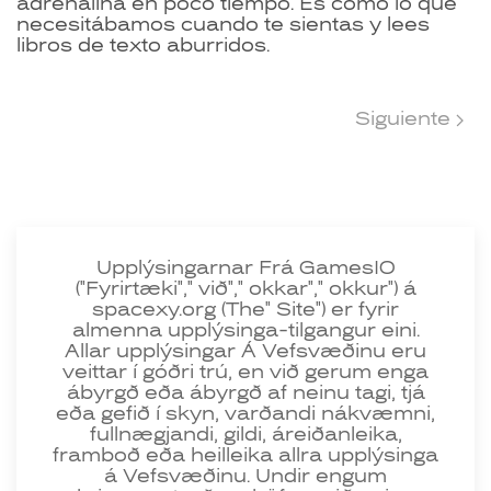
adrenalina en poco tiempo. Es como lo que
necesitábamos cuando te sientas y lees
libros de texto aburridos.
Siguiente
Upplýsingarnar Frá GamesIO
("Fyrirtæki"," við"," okkar"," okkur") á
spacexy.org (The" Site") er fyrir
almenna upplýsinga-tilgangur eini.
Allar upplýsingar Á Vefsvæðinu eru
veittar í góðri trú, en við gerum enga
ábyrgð eða ábyrgð af neinu tagi, tjá
eða gefið í skyn, varðandi nákvæmni,
fullnægjandi, gildi, áreiðanleika,
framboð eða heilleika allra upplýsinga
á Vefsvæðinu. Undir engum