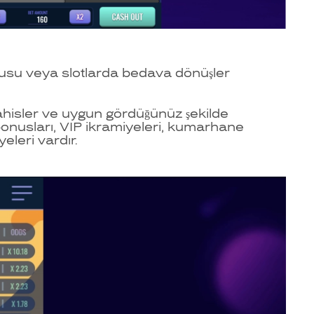
onusu veya slotlarda bedava dönüşler
ahisler ve uygun gördüğünüz şekilde
bonusları, VIP ikramiyeleri, kumarhane
leri vardır.