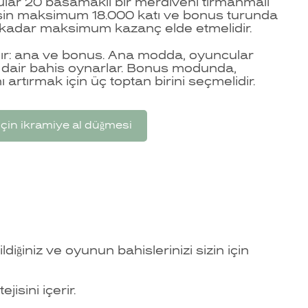
lar 20 basamaklı bir merdiveni tırmanmalı
in maksimum 18.000 katı ve bonus turunda
 kadar maksimum kazanç elde etmelidir.
ır: ana ve bonus. Ana modda, oyuncular
 dair bahis oynarlar. Bonus modunda,
artırmak için üç toptan birini seçmelidir.
çin ikramiye al düğmesi
diğiniz ve oyunun bahislerinizi sizin için
isini içerir.