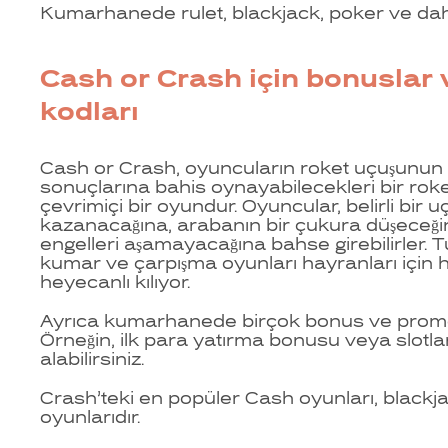
Kumarhanede rulet, blackjack, poker ve daha f
Cash or Crash için bonusla
kodları
Cash or Crash, oyuncuların roket uçuşunun çeş
sonuçlarına bahis oynayabilecekleri bir roke
çevrimiçi bir oyundur. Oyuncular, belirli bir u
kazanacağına, arabanın bir çukura düşeceğin
engelleri aşamayacağına bahse girebilirler. 
kumar ve çarpışma oyunları hayranları için 
heyecanlı kılıyor.
Ayrıca kumarhanede birçok bonus ve prom
Örneğin, ilk para yatırma bonusu veya slotl
alabilirsiniz.
Crash’teki en popüler Cash oyunları, blackja
oyunlarıdır.